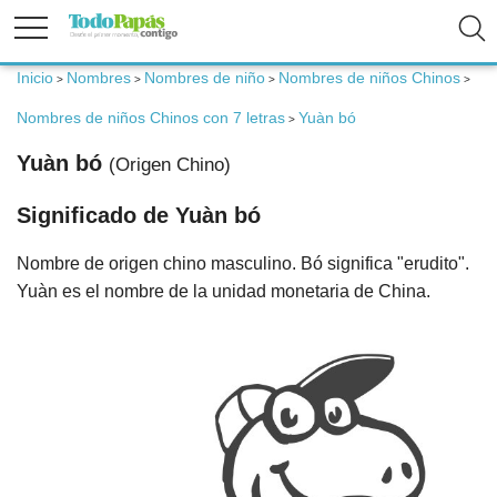
Inicio
Nombres
Nombres de niño
Nombres de niños Chinos
>
>
>
>
Fertilidad
Nombres de niños Chinos con 7 letras
Yuàn bó
>
Embarazo
Yuàn bó
(Origen Chino)
Significado de Yuàn bó
Bebé
Nombre de origen chino masculino. Bó significa "erudito".
Niños
Yuàn es el nombre de la unidad monetaria de China.
Padres
Calculadoras
Nombres