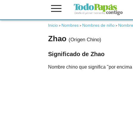
Inicio
Nombres
Nombres de niño
Nombres
Fertilidad
>
>
>
Zhao
(Origen Chino)
Embarazo
Significado de Zhao
Bebé
Nombre chino que significa "por encima 
Niños
Padres
Calculadoras