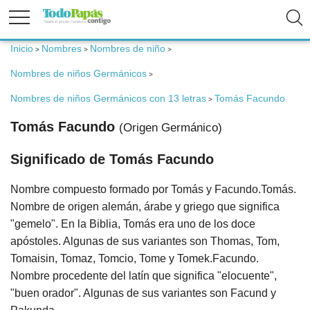
Inicio
Nombres
Nombres de niño
>
>
>
Fertilidad
Nombres de niños Germánicos
>
Embarazo
Nombres de niños Germánicos con 13 letras
Tomás Facundo
>
Tomás Facundo
(Origen Germánico)
Bebé
Significado de Tomás Facundo
Niños
Nombre compuesto formado por Tomás y Facundo.Tomás.
Nombre de origen alemán, árabe y griego que significa
Padres
"gemelo". En la Biblia, Tomás era uno de los doce
apóstoles. Algunas de sus variantes son Thomas, Tom,
Calculadoras
Tomaisin, Tomaz, Tomcio, Tome y Tomek.Facundo.
Nombre procedente del latín que significa "elocuente",
Nombres
"buen orador". Algunas de sus variantes son Facund y