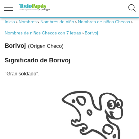
Inicio
Nombres
Nombres de niño
Nombres de niños Checos
>
>
>
>
Fertilidad
Nombres de niños Checos con 7 letras
Borivoj
>
Borivoj
(Origen Checo)
Embarazo
Significado de Borivoj
Bebé
"Gran soldado".
Niños
Padres
Calculadoras