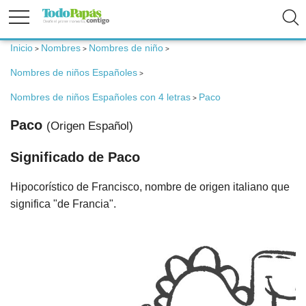
Inicio
Nombres
Nombres de niño
>
>
>
Fertilidad
Nombres de niños Españoles
>
Embarazo
Nombres de niños Españoles con 4 letras
Paco
>
Paco
(Origen Español)
Bebé
Significado de Paco
Niños
Hipocorístico de Francisco, nombre de origen italiano que
significa "de Francia".
Padres
Calculadoras
Nombres