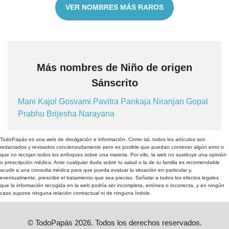
VER NOMBRES MÁS RAROS
Más nombres de Niño de origen
Sánscrito
Mani
Kajol
Gosvami
Pavitra
Pankaja
Niranjan
Gopal
Prabhu
Brijesha
Narayana
TodoPapás es una web de divulgación e información. Como tal, todos los artículos son
redactados y revisados concienzudamente pero es posible que puedan contener algún error o
que no recojan todos los enfoques sobre una materia. Por ello, la web no sustituye una opinión
o prescripción médica. Ante cualquier duda sobre tu salud o la de tu familia es recomendable
acudir a una consulta médica para que pueda evaluar la situación en particular y,
eventualmente, prescribir el tratamiento que sea preciso. Señalar a todos los efectos legales
que la información recogida en la web podría ser incompleta, errónea o incorrecta, y en ningún
caso supone ninguna relación contractual ni de ninguna índole.
© TodoPapás 2026. Todos los derechos reservados.