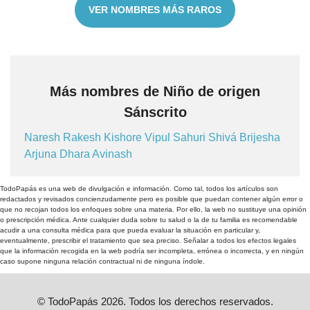
VER NOMBRES MÁS RAROS
Más nombres de Niño de origen
Sánscrito
Naresh
Rakesh
Kishore
Vipul
Sahuri
Shivá
Brijesha
Arjuna
Dhara
Avinash
TodoPapás es una web de divulgación e información. Como tal, todos los artículos son
redactados y revisados concienzudamente pero es posible que puedan contener algún error o
que no recojan todos los enfoques sobre una materia. Por ello, la web no sustituye una opinión
o prescripción médica. Ante cualquier duda sobre tu salud o la de tu familia es recomendable
acudir a una consulta médica para que pueda evaluar la situación en particular y,
eventualmente, prescribir el tratamiento que sea preciso. Señalar a todos los efectos legales
que la información recogida en la web podría ser incompleta, errónea o incorrecta, y en ningún
caso supone ninguna relación contractual ni de ninguna índole.
© TodoPapás 2026. Todos los derechos reservados.