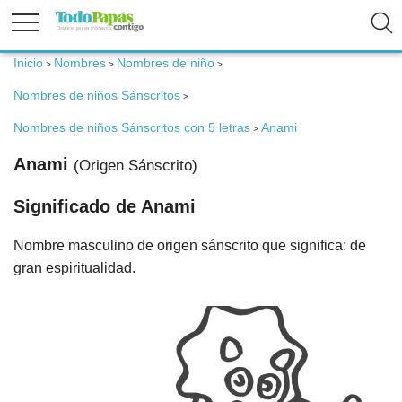
Inicio
Nombres
Nombres de niño
>
>
>
Fertilidad
Nombres de niños Sánscritos
>
Embarazo
Nombres de niños Sánscritos con 5 letras
Anami
>
Anami
(Origen Sánscrito)
Bebé
Significado de Anami
Niños
Nombre masculino de origen sánscrito que significa: de
gran espiritualidad.
Padres
Calculadoras
Nombres