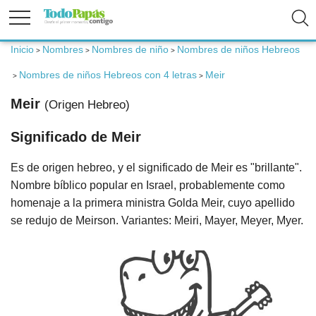
Inicio
Nombres
Nombres de niño
Nombres de niños Hebreos
>
>
>
Fertilidad
Nombres de niños Hebreos con 4 letras
Meir
>
>
Embarazo
Meir
(Origen Hebreo)
Significado de Meir
Bebé
Es de origen hebreo, y el significado de Meir es "brillante".
Niños
Nombre bíblico popular en Israel, probablemente como
homenaje a la primera ministra Golda Meir, cuyo apellido
Padres
se redujo de Meirson. Variantes: Meiri, Mayer, Meyer, Myer.
Calculadoras
Nombres