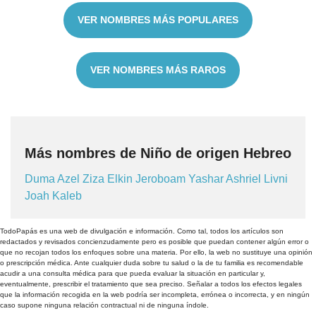
VER NOMBRES MÁS POPULARES
VER NOMBRES MÁS RAROS
Más nombres de Niño de origen Hebreo
Duma
Azel
Ziza
Elkin
Jeroboam
Yashar
Ashriel
Livni
Joah
Kaleb
TodoPapás es una web de divulgación e información. Como tal, todos los artículos son
redactados y revisados concienzudamente pero es posible que puedan contener algún error o
que no recojan todos los enfoques sobre una materia. Por ello, la web no sustituye una opinión
o prescripción médica. Ante cualquier duda sobre tu salud o la de tu familia es recomendable
acudir a una consulta médica para que pueda evaluar la situación en particular y,
eventualmente, prescribir el tratamiento que sea preciso. Señalar a todos los efectos legales
que la información recogida en la web podría ser incompleta, errónea o incorrecta, y en ningún
caso supone ninguna relación contractual ni de ninguna índole.