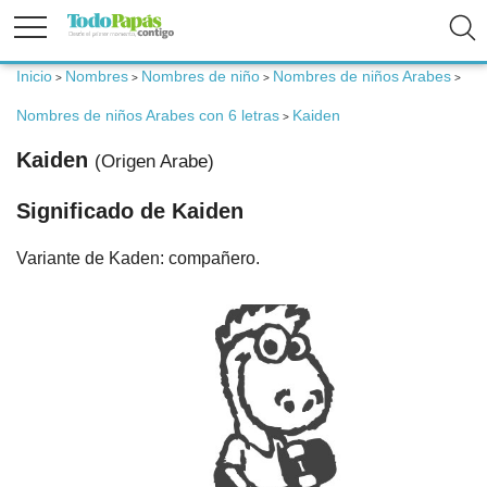
Inicio
Nombres
Nombres de niño
Nombres de niños Arabes
>
>
>
>
Fertilidad
Nombres de niños Arabes con 6 letras
Kaiden
>
Embarazo
Kaiden
(Origen Arabe)
Significado de Kaiden
Bebé
Variante de Kaden: compañero.
Niños
Padres
Calculadoras
Nombres