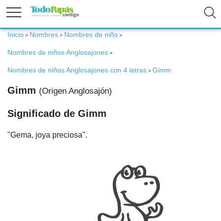
Inicio
Nombres
Nombres de niño
>
>
>
Fertilidad
Nombres de niños Anglosajones
>
Nombres de niños Anglosajones con 4 letras
Gimm
>
Embarazo
Gimm
(Origen Anglosajón)
Bebé
Significado de Gimm
"Gema, joya preciosa".
Niños
Padres
Calculadoras