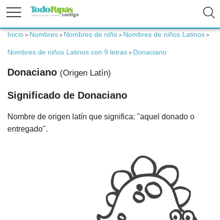
Inicio
Nombres
Nombres de niño
Nombres de niños Latinos
>
>
>
>
Fertilidad
Nombres de niños Latinos con 9 letras
Donaciano
>
Embarazo
Donaciano
(Origen Latín)
Significado de Donaciano
Bebé
Nombre de origen latín que significa: "aquel donado o
Niños
entregado".
Padres
Calculadoras
Nombres