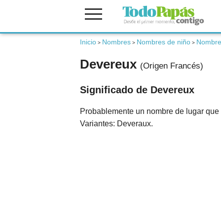
Fertilidad
Inicio
Nombres
Nombres de niño
Nombre
>
>
>
Devereux
(Origen Francés)
Embarazo
Significado de Devereux
Bebé
Probablemente un nombre de lugar que ti
Variantes: Deveraux.
Niños
Padres
Calculadoras