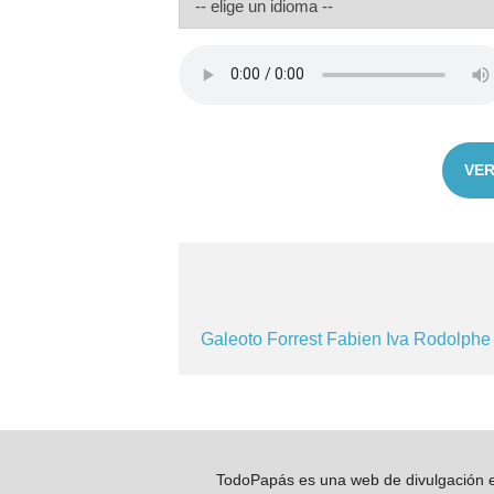
VER
Galeoto
Forrest
Fabien
Iva
Rodolph
TodoPapás es una web de divulgación e 