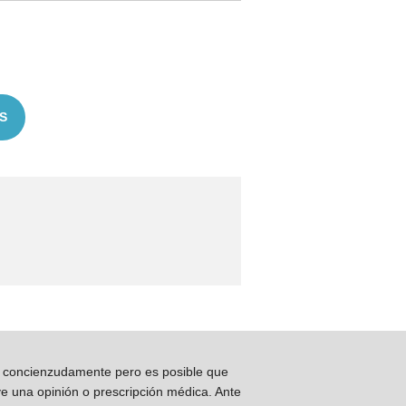
S
os concienzudamente pero es posible que
ye una opinión o prescripción médica. Ante