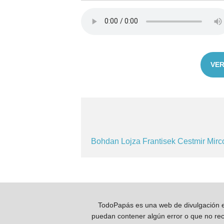
VER
Bohdan
Lojza
Frantisek
Cestmir
Mir
TodoPapás es una web de divulgación e 
puedan contener algún error o que no reco