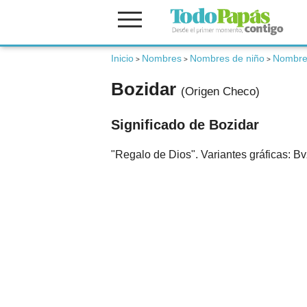
Fertilidad
Inicio
Nombres
Nombres de niño
Nombre
>
>
>
Bozidar
(Origen Checo)
Embarazo
Significado de Bozidar
Bebé
"Regalo de Dios". Variantes gráficas: B
Niños
Padres
Calculadoras