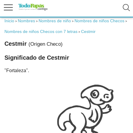
Inicio
Nombres
Nombres de niño
Nombres de niños Checos
>
>
>
>
Fertilidad
Nombres de niños Checos con 7 letras
Cestmir
>
Embarazo
Cestmir
(Origen Checo)
Significado de Cestmir
Bebé
"Fortaleza".
Niños
Padres
Calculadoras
Nombres