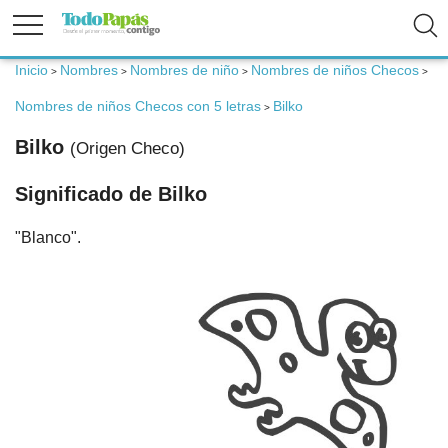
Inicio
Nombres
Nombres de niño
Nombres de niños Checos
>
>
>
>
Fertilidad
Nombres de niños Checos con 5 letras
Bilko
>
Bilko
(Origen Checo)
Embarazo
Significado de Bilko
Bebé
"Blanco".
Niños
Padres
Calculadoras