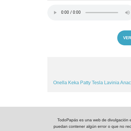
VER
Onella
Keka
Patty
Tesla
Lavinia
Ana
TodoPapás es una web de divulgación e 
puedan contener algún error o que no reco