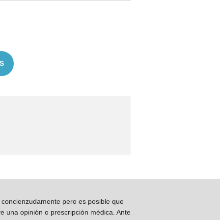
S
os concienzudamente pero es posible que
ye una opinión o prescripción médica. Ante