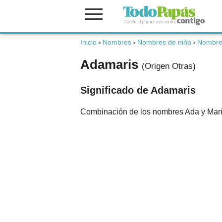
Fertilidad
Inicio
Nombres
Nombres de niña
Nombres
>
>
>
Adamaris
(Origen Otras)
Embarazo
Significado de Adamaris
Bebé
Combinación de los nombres Ada y Maris.
Niños
Padres
Calculadoras