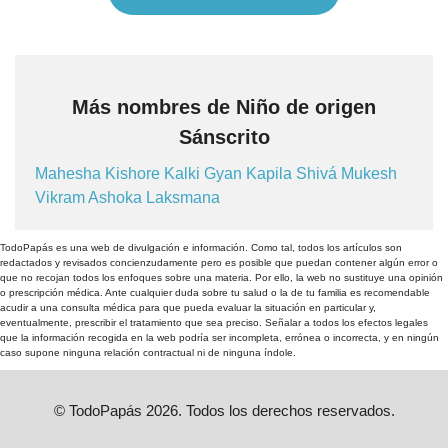
Más nombres de Niño de origen
Sánscrito
Mahesha
Kishore
Kalki
Gyan
Kapila
Shivá
Mukesh
Vikram
Ashoka
Laksmana
TodoPapás es una web de divulgación e información. Como tal, todos los artículos son
redactados y revisados concienzudamente pero es posible que puedan contener algún error o
que no recojan todos los enfoques sobre una materia. Por ello, la web no sustituye una opinión
o prescripción médica. Ante cualquier duda sobre tu salud o la de tu familia es recomendable
acudir a una consulta médica para que pueda evaluar la situación en particular y,
eventualmente, prescribir el tratamiento que sea preciso. Señalar a todos los efectos legales
que la información recogida en la web podría ser incompleta, errónea o incorrecta, y en ningún
caso supone ninguna relación contractual ni de ninguna índole.
© TodoPapás 2026. Todos los derechos reservados.