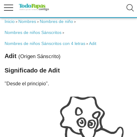
Inicio
Nombres
Nombres de niño
>
>
>
Fertilidad
Nombres de niños Sánscritos
>
Embarazo
Nombres de niños Sánscritos con 4 letras
Adit
>
Adit
(Origen Sánscrito)
Bebé
Significado de Adit
Niños
"Desde el principio".
Padres
Calculadoras
Nombres