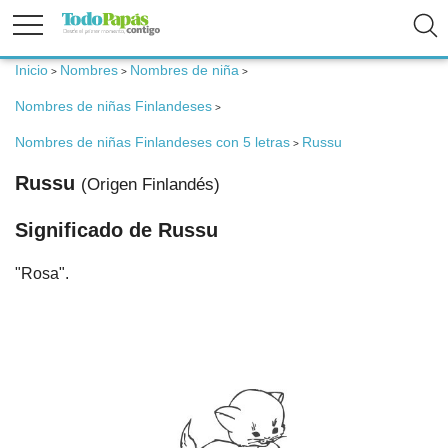
Inicio
Nombres
Nombres de niña
>
>
>
Fertilidad
Nombres de niñas Finlandeses
>
Embarazo
Nombres de niñas Finlandeses con 5 letras
Russu
>
Russu
(Origen Finlandés)
Bebé
Significado de Russu
Niños
"Rosa".
Padres
Calculadoras