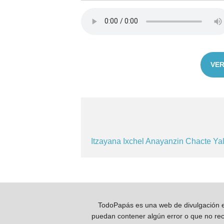
VER
Itzayana
Ixchel
Anayanzin
Chacte
Yal
TodoPapás es una web de divulgación e 
puedan contener algún error o que no reco