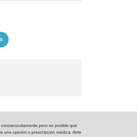
S
os concienzudamente pero es posible que
ye una opinión o prescripción médica. Ante