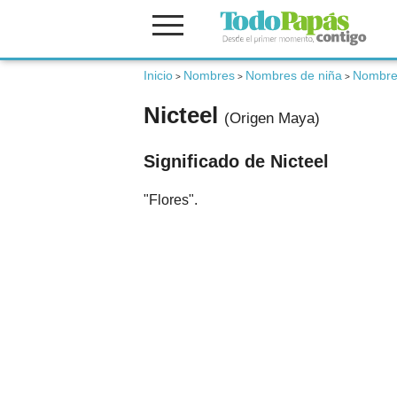
Fertilidad
Inicio
Nombres
Nombres de niña
Nombre
>
>
>
Nicteel
(Origen Maya)
Embarazo
Significado de Nicteel
Bebé
"Flores".
Niños
Padres
Calculadoras