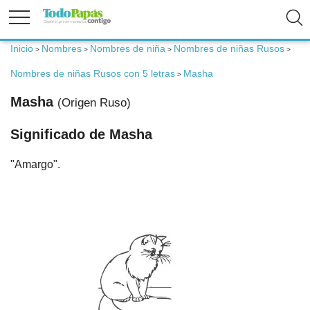
Inicio
Nombres
Nombres de niña
Nombres de niñas Rusos
>
>
>
>
Fertilidad
Nombres de niñas Rusos con 5 letras
Masha
>
Embarazo
Masha
(Origen Ruso)
Significado de Masha
Bebé
"Amargo".
Niños
Padres
Calculadoras
Nombres