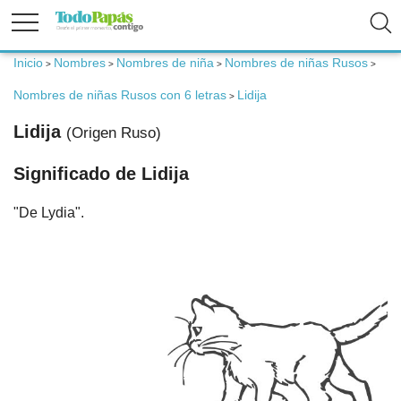
Inicio
Nombres
Nombres de niña
Nombres de niñas Rusos
>
>
>
>
Fertilidad
Nombres de niñas Rusos con 6 letras
Lidija
>
Embarazo
Lidija
(Origen Ruso)
Significado de Lidija
Bebé
"De Lydia".
Niños
Padres
Calculadoras
Nombres