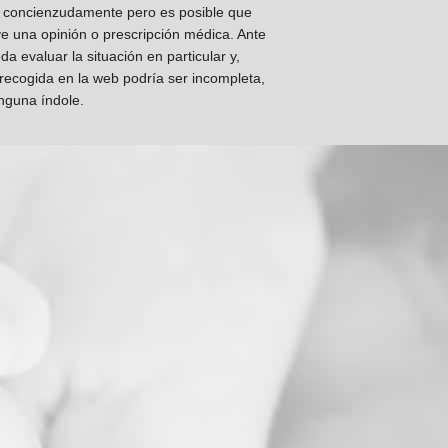
os concienzudamente pero es posible que
ye una opinión o prescripción médica. Ante
 evaluar la situación en particular y,
 recogida en la web podría ser incompleta,
inguna índole.