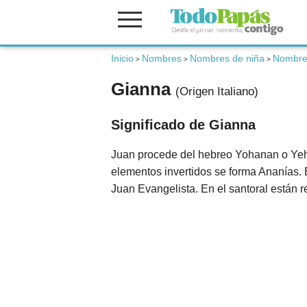
Fertilidad
Inicio
Nombres
Nombres de niña
Nombres
>
>
>
Gianna
(Origen Italiano)
Embarazo
Significado de Gianna
Bebé
Juan procede del hebreo Yohanan o Yeho
elementos invertidos se forma Ananías. 
Juan Evangelista. En el santoral están 
Niños
Padres
Calculadoras