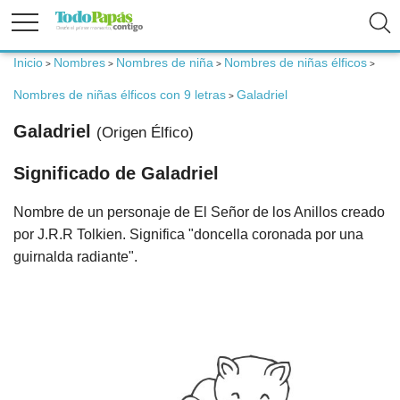
Inicio
Nombres
Nombres de niña
Nombres de niñas élficos
>
>
>
>
Fertilidad
Nombres de niñas élficos con 9 letras
Galadriel
>
Embarazo
Galadriel
(Origen Élfico)
Significado de Galadriel
Bebé
Nombre de un personaje de El Señor de los Anillos creado
Niños
por J.R.R Tolkien. Significa "doncella coronada por una
guirnalda radiante".
Padres
Calculadoras