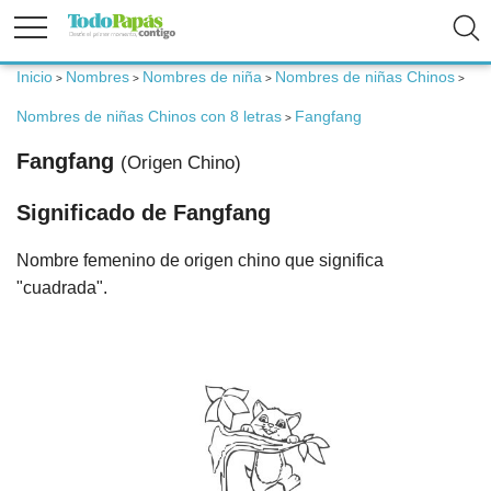
Inicio
Nombres
Nombres de niña
Nombres de niñas Chinos
>
>
>
>
Fertilidad
Nombres de niñas Chinos con 8 letras
Fangfang
>
Fangfang
(Origen Chino)
Embarazo
Significado de Fangfang
Bebé
Nombre femenino de origen chino que significa
"cuadrada".
Niños
Padres
Calculadoras