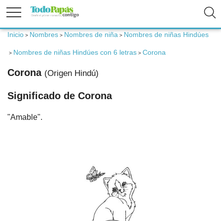
Inicio
Nombres
Nombres de niña
Nombres de niñas Hindúes
>
>
>
Fertilidad
Nombres de niñas Hindúes con 6 letras
Corona
>
>
Embarazo
Corona
(Origen Hindú)
Significado de Corona
Bebé
"Amable".
Niños
Padres
Calculadoras
Nombres