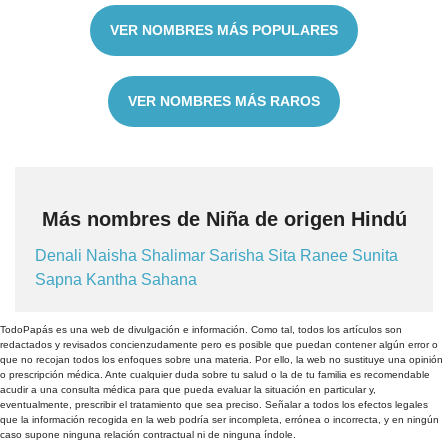
VER NOMBRES MÁS POPULARES
VER NOMBRES MÁS RAROS
Más nombres de Niña de origen Hindú
Denali
Naisha
Shalimar
Sarisha
Sita
Ranee
Sunita
Sapna
Kantha
Sahana
TodoPapás es una web de divulgación e información. Como tal, todos los artículos son
redactados y revisados concienzudamente pero es posible que puedan contener algún error o
que no recojan todos los enfoques sobre una materia. Por ello, la web no sustituye una opinión
o prescripción médica. Ante cualquier duda sobre tu salud o la de tu familia es recomendable
acudir a una consulta médica para que pueda evaluar la situación en particular y,
eventualmente, prescribir el tratamiento que sea preciso. Señalar a todos los efectos legales
que la información recogida en la web podría ser incompleta, errónea o incorrecta, y en ningún
caso supone ninguna relación contractual ni de ninguna índole.