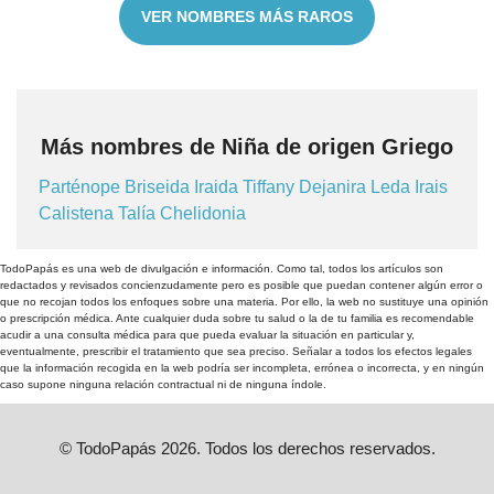
VER NOMBRES MÁS RAROS
Más nombres de Niña de origen Griego
Parténope
Briseida
Iraida
Tiffany
Dejanira
Leda
Irais
Calistena
Talía
Chelidonia
TodoPapás es una web de divulgación e información. Como tal, todos los artículos son
redactados y revisados concienzudamente pero es posible que puedan contener algún error o
que no recojan todos los enfoques sobre una materia. Por ello, la web no sustituye una opinión
o prescripción médica. Ante cualquier duda sobre tu salud o la de tu familia es recomendable
acudir a una consulta médica para que pueda evaluar la situación en particular y,
eventualmente, prescribir el tratamiento que sea preciso. Señalar a todos los efectos legales
que la información recogida en la web podría ser incompleta, errónea o incorrecta, y en ningún
caso supone ninguna relación contractual ni de ninguna índole.
© TodoPapás 2026. Todos los derechos reservados.