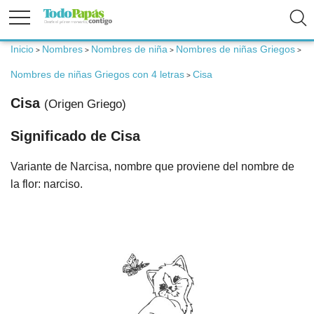
Inicio
Nombres
Nombres de niña
Nombres de niñas Griegos
>
>
>
>
Fertilidad
Nombres de niñas Griegos con 4 letras
Cisa
>
Embarazo
Cisa
(Origen Griego)
Significado de Cisa
Bebé
Variante de Narcisa, nombre que proviene del nombre de
Niños
la flor: narciso.
Padres
Calculadoras
Nombres