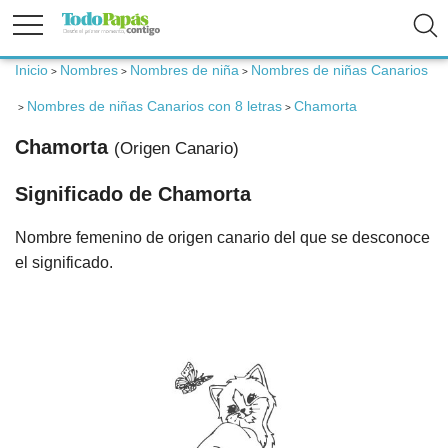
Inicio
Nombres
Nombres de niña
Nombres de niñas Canarios
>
>
>
Fertilidad
Nombres de niñas Canarios con 8 letras
Chamorta
>
>
Embarazo
Chamorta
(Origen Canario)
Significado de Chamorta
Bebé
Nombre femenino de origen canario del que se desconoce
Niños
el significado.
Padres
Calculadoras
Nombres