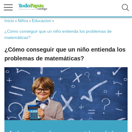
Inicio
Niños
Educacion
>
>
>
Fertilidad
¿Cómo conseguir que un niño entienda los problemas de
matemáticas?
Embarazo
¿Cómo conseguir que un niño entienda los
problemas de matemáticas?
Bebé
Niños
Padres
Calculadoras