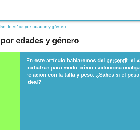
llas de niños por edades y género
s por edades y género
En este artículo hablaremos del
: el 
percentil
pediatras para medir cómo evoluciona cualqui
relación con la talla y peso. ¿Sabes si el peso o
ideal?