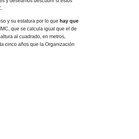
tes y deseamos descubrir si estos
C.
so y su estatura por lo que
hay que
IMC, que se calcula igual que el de
 altura al cuadrado, en metros,
sta cinco años que la Organización