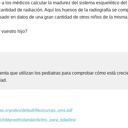
e a los médicos calcular la madurez del sistema esquelético del
antidad de radiación. Aquí los huesos de la radiografía se co
asado en datos de una gran cantidad de otros niños de la mism
 vuestro hijo?
enta que utilizan los pediatras para comprobar cómo está crec
dad.
p.org/sites/default/files/curvas_oms.pdf
t/childgrowth/standards/imc_para_edad/es/