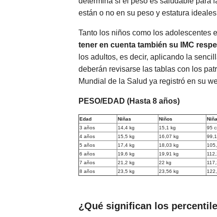
determina si el peso es saludable para 
están o no en su peso y estatura ideale
Tanto los niños como los adolescentes 
tener en cuenta también su IMC respe
los adultos, es decir, aplicando la senci
deberán revisarse las tablas con los pa
Mundial de la Salud ya registró en su w
PESO/EDAD (Hasta 8 años)
Edad
Niñas
Niños
Niñ
3 años
14,4 kg
15,1 kg
95 
4 años
15,5 kg
16,07 kg
99,
5 años
17,4 kg
18,03 kg
105
6 años
19,6 kg
19,91 kg
112
7 años
21,2 kg
22 kg
117
8 años
23,5 kg
23,56 kg
122
¿Qué significan los percentile