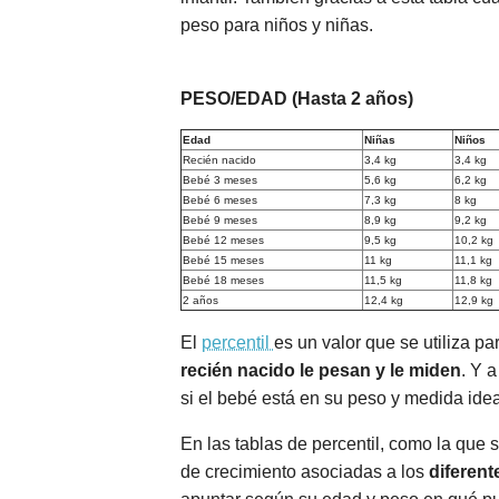
peso para niños y niñas.
PESO/EDAD (Hasta 2 años)
Edad
Niñas
Niños
Recién nacido
3,4 kg
3,4 kg
Bebé 3 meses
5,6 kg
6,2 kg
Bebé 6 meses
7,3 kg
8 kg
Bebé 9 meses
8,9 kg
9,2 kg
Bebé 12 meses
9,5 kg
10,2 kg
Bebé 15 meses
11 kg
11,1 kg
Bebé 18 meses
11,5 kg
11,8 kg
2 años
12,4 kg
12,9 kg
El
percentil
es un valor que se utiliza p
recién nacido le pesan y le miden
. Y 
si el bebé está en su peso y medida idea
En las tablas de percentil, como la que 
de crecimiento asociadas a los
diferente