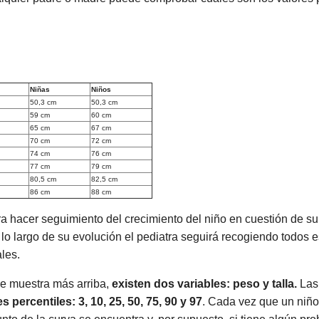
Niñas
Niños
50,3 cm
50,3 cm
59 cm
60 cm
65 cm
67 cm
70 cm
72 cm
74 cm
76 cm
77 cm
79 cm
80,5 cm
82,5 cm
86 cm
88 cm
ara hacer seguimiento del crecimiento del niño en cuestión de su
a lo largo de su evolución el pediatra seguirá recogiendo todos 
les.
se muestra más arriba,
existen dos variables: peso y talla.
Las 
s percentiles: 3, 10, 25, 50, 75, 90 y 97
. Cada vez que un niño