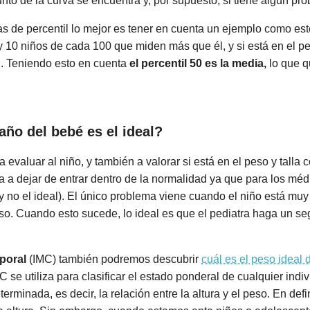
to de la curva se encuentra y, por supuesto, si tiene algún pr
 de percentil lo mejor es tener en cuenta un ejemplo como este
y 10 niños de cada 100 que miden más que él, y si está en el pe
. Teniendo esto en cuenta
el percentil 50 es la media,
lo que q
.
ño del bebé es el ideal?
a evaluar al niño, y también a valorar si está en el peso y tall
a a dejar de entrar dentro de la normalidad ya que para los mé
y no el ideal). El único problema viene cuando el niño está mu
peso. Cuando esto sucede, lo ideal es que el pediatra haga un 
poral
(IMC) también podremos descubrir
cuál es el peso ideal 
MC se utiliza para clasificar el estado ponderal de cualquier in
minada, es decir, la relación entre la altura y el peso. En defin