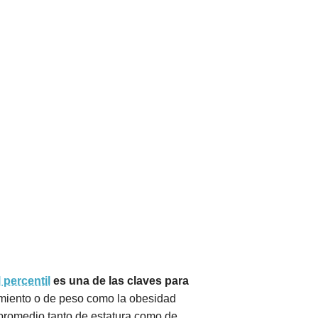
 percentil
es una de las claves para
cimiento o de peso como la obesidad
 promedio tanto de estatura como de