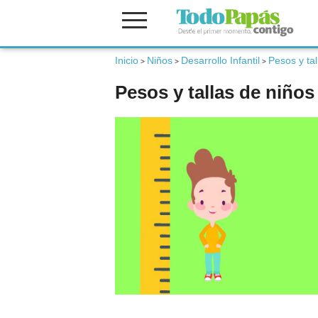
Inicio
Niños
Desarrollo Infantil
Pesos y ta
Fertilidad
>
>
>
Pesos y tallas de niño
Embarazo
Bebé
Niños
Padres
Calculadoras