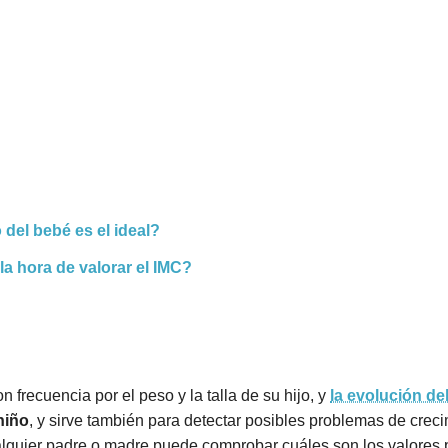
del bebé es el ideal?
 la hora de valorar el IMC?
frecuencia por el peso y la talla de su hijo, y
la evolución del
niño
, y sirve también para detectar posibles problemas de cre
cualquier padre o madre puede comprobar cuáles son los valores