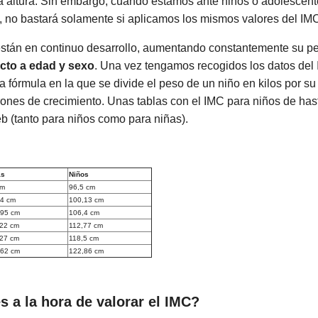
la altura. Sin embargo, cuando estamos ante niños o adolescen
s, no bastará solamente si aplicamos los mismos valores del IM
están en continuo desarrollo, aumentando constantemente su pe
cto a edad y sexo
. Una vez tengamos recogidos los datos del 
lla fórmula en la que se divide el peso de un niño en kilos por su
trones de crecimiento. Unas tablas con el IMC para niños de ha
eb (tanto para niños como para niñas).
as
Niños
cm
96,5 cm
14 cm
100,13 cm
,95 cm
106,4 cm
,22 cm
112,77 cm
,27 cm
118,5 cm
,62 cm
122,86 cm
s a la hora de valorar el IMC?