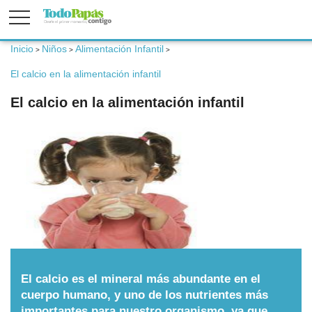
Inicio
Niños
Alimentación Infantil
>
>
>
Fertilidad
El calcio en la alimentación infantil
El calcio en la alimentación infantil
Embarazo
Bebé
Niños
Padres
El calcio es el mineral más abundante en el
Calculadoras
cuerpo humano, y uno de los nutrientes más
importantes para nuestro organismo, ya que