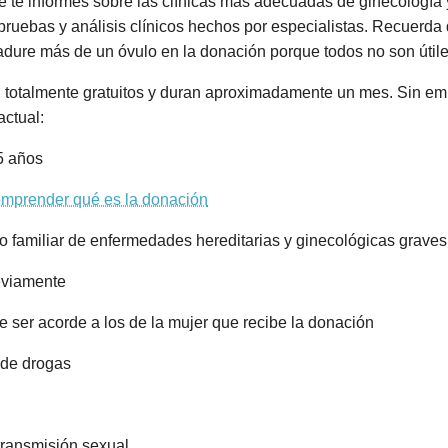
ue te informes sobre las clínicas más adecuadas de ginecologí
pruebas y análisis clínicos hechos por especialistas. Recuerda
madure más de un óvulo en la donación porque todos no son útile
 totalmente gratuitos y duran aproximadamente un mes. Sin e
actual:
5 años
mprender qué es la donación
o familiar de enfermedades hereditarias y ginecológicas graves
eviamente
be ser acorde a los de la mujer que recibe la donación
 de drogas
transmisión sexual