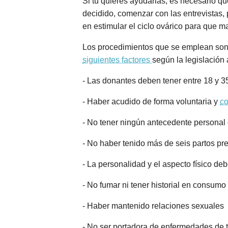
Si tú quieres ayudarlas, es necesario q
decidido, comenzar con las entrevistas, 
en estimular el ciclo ovárico para que 
Los procedimientos que se emplean son
siguientes factores
según la legislación 
- Las donantes deben tener entre 18 y 3
- Haber acudido de forma voluntaria y
co
- No tener ningún antecedente personal 
- No haber tenido más de seis partos pr
- La personalidad y el aspecto físico de
- No fumar ni tener historial en consumo
- Haber mantenido relaciones sexuales
- No ser portadora de enfermedades de 