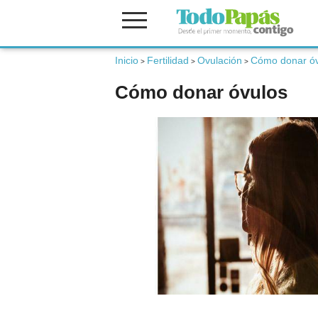
Inicio
Fertilidad
Ovulación
Cómo donar óv
Fertilidad
>
>
>
Cómo donar óvulos
Embarazo
Bebé
Niños
Padres
Calculadoras