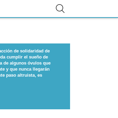
cción de solidaridad de
eda cumplir el sueño de
ga de algunos óvulos que
nte y que nunca llegarán
ste paso altruista, es