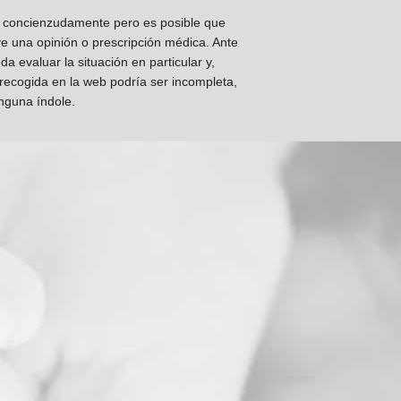
os concienzudamente pero es posible que
ye una opinión o prescripción médica. Ante
 evaluar la situación en particular y,
 recogida en la web podría ser incompleta,
inguna índole.