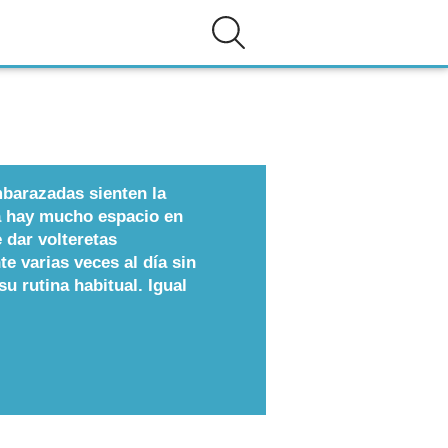
barazadas sienten la
a hay mucho espacio en
 dar volteretas
e varias veces al día sin
u rutina habitual. Igual