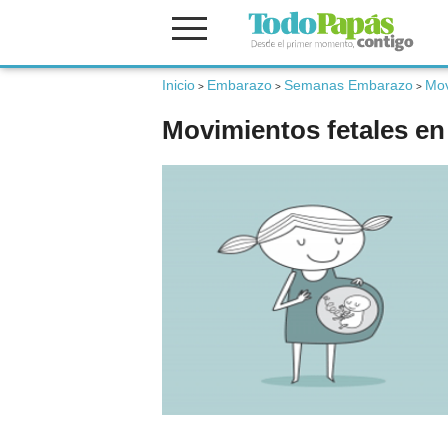
Inicio
Embarazo
Semanas Embarazo
Mov
Fertilidad
>
>
>
Movimientos fetales en
Embarazo
Bebé
Niños
Padres
Calculadoras