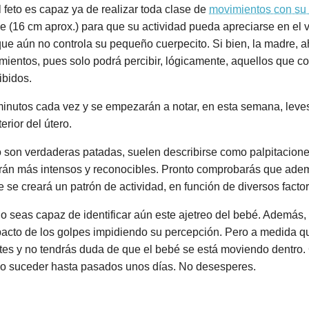
 feto es capaz ya de realizar toda clase de
movimientos con su
de (16 cm aprox.) para que su actividad pueda apreciarse en el 
ue aún no controla su pequeño cuerpecito. Si bien, la madre, 
ntos, pues solo podrá percibir, lógicamente, aquellos que cont
ibidos.
 minutos cada vez y se empezarán a notar, en esta semana, lev
erior del útero.
 son verdaderas patadas, suelen describirse como palpitacione
arán más intensos y reconocibles. Pronto comprobarás que adem
 se creará un patrón de actividad, en función de diversos factor
 seas capaz de identificar aún este ajetreo del bebé. Además, 
mpacto de los golpes impidiendo su percepción. Pero a medida 
es y no tendrás duda de que el bebé se está moviendo dentro. 
 no suceder hasta pasados unos días. No desesperes.