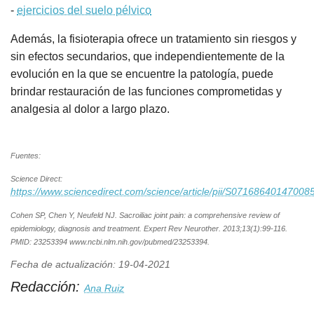
-
ejercicios del suelo pélvico
Además, la fisioterapia ofrece un tratamiento sin riesgos y
sin efectos secundarios, que independientemente de la
evolución en la que se encuentre la patología, puede
brindar restauración de las funciones comprometidas y
analgesia al dolor a largo plazo.
Fuentes:
Science Direct:
https://www.sciencedirect.com/science/article/pii/S07168640147008
Cohen SP, Chen Y, Neufeld NJ. Sacroiliac joint pain: a comprehensive review of
epidemiology, diagnosis and treatment. Expert Rev Neurother. 2013;13(1):99-116.
PMID: 23253394 www.ncbi.nlm.nih.gov/pubmed/23253394.
Fecha de actualización: 19-04-2021
Redacción:
Ana Ruiz