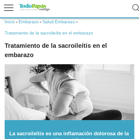
Inicio
Embarazo
Salud Embarazo
>
>
>
Fertilidad
Tratamiento de la sacroileítis en el embarazo
Tratamiento de la sacroileítis en el
Embarazo
embarazo
Bebé
Niños
Padres
Calculadoras
La sacroileítis es una inflamación dolorosa de la