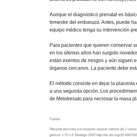
Aunque el diagnóstico prenatal es básico 
trimestre del embarazo. Antes, puede hab
equipo médico tenga su intervención pr
Para pacientes que quieren conservar su 
en los últimos años han surgido novedos
están exentos de riesgos y aún siguen e
órganos cercanos. La paciente debe esta
El método consiste en dejar la placenta 
a una segunda opción. Los procedimiento
de Metotrexato para necrosar la masa pl
Fuente:
Placenta percreta con invasión vesical: reporte de 2 caso
ginecol. v.70 n.6 Santiago 2005 http://dx.doi.org/10.406