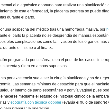
mental el diagnóstico oportuno para realizar una planificación q
miento de esta enfermedad, la placenta percreta se puede diagn
tas durante el parto.
por una sospecha del médico tras una hemorragia masiva, por
h
ante el parto la placenta no se desprendía de manera espontán
as posibles complicaciones como la invasión de los órganos má
 durante el mismo o al finalizar.
ción programada por cesárea, o en el peor de los casos, interr
la placenta y útero en ambos supuestos.
ento por excelencia suele ser la cirugía planificada y no de urge
ctomía. Las semanas mínimas de gestación para que el nacimie
 cualquier intento de parto espontáneo y por vía vaginal pues p
le hacerse mediante el estudio del historial clínico de la embar
arias y
ecografía con técnica doppler
(evalúa el flujo de sangre)
o para preparar la operación.