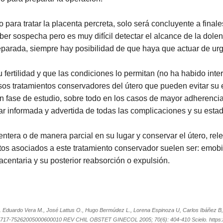
para tratar la placenta percreta, solo será concluyente a finale
er sospecha pero es muy difícil detectar el alcance de la dolen
eparada, siempre hay posibilidad de que haya que actuar de urg
fertilidad y que las condiciones lo permitan (no ha habido int
os tratamientos conservadores del útero que pueden evitar su e
n fase de estudio, sobre todo en los casos de mayor adherencia 
r informada y advertida de todas las complicaciones y su estado
entera o de manera parcial en su lugar y conservar el útero, rel
s asociados a este tratamiento conservador suelen ser: emobili
acentaria y su posterior reabsorción o expulsión.
s. Eduardo Vera M., José Lattus O., Hugo Bermúdez L., Lorena Espinoza U, Carlos Ibáñez B,
7/S0717-75262005000600010 REV CHIL OBSTET GINECOL 2005; 70(6): 404-410 Scielo. https://s