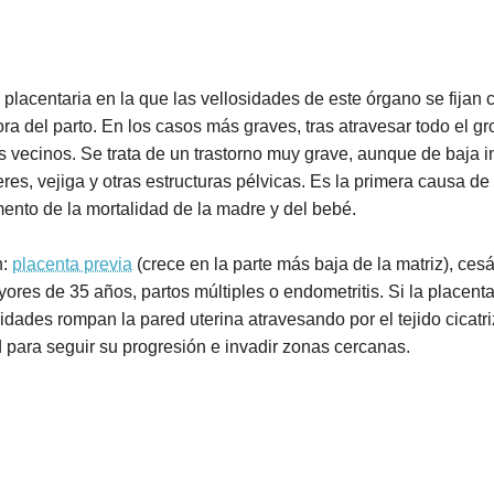
lacentaria en la que las vellosidades de este órgano se fijan 
ra del parto. En los casos más graves, tras atravesar todo el gr
os vecinos. Se trata de un trastorno muy grave, aunque de baja 
es, vejiga y otras estructuras pélvicas. Es la primera causa de 
mento de la mortalidad de la madre y del bebé.
n:
placenta previa
(crece en la parte más baja de la matriz), cesá
ores de 35 años, partos múltiples o endometritis. Si la placent
idades rompan la pared uterina atravesando por el tejido cicatri
d para seguir su progresión e invadir zonas cercanas.