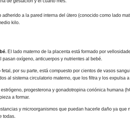
ana de gestación y el cuarto mes.
adherido a la pared interna del útero (conocido como lado mate
edio kilo.
bé.
El lado materno de la placenta está formado por vellosidade
al pasan oxígeno, anticuerpos y nutrientes al bebé.
o fetal, por su parte, está compuesto por cientos de vasos sang
 al sistema circulatorio materno, que los filtra y los expulsa a
ra estrógeno, progesterona y gonadotropina coriónica humana (
ieza a formar.
ustancias y microorganismos que puedan hacerle daño ya que n
e todas.