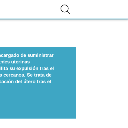
ncargado de suministrar
redes uterinas
ita su expulsión tras el
s cercanos. Se trata de
pación del útero tras el