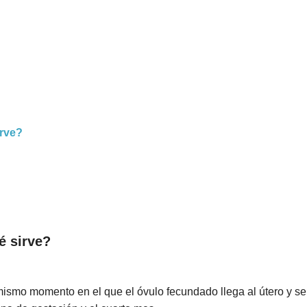
irve?
é sirve?
smo momento en el que el óvulo fecundado llega al útero y se f