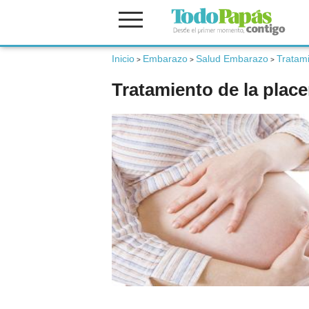
Inicio
Embarazo
Salud Embarazo
Tratami
Fertilidad
>
>
>
Tratamiento de la place
Embarazo
Bebé
Niños
Padres
Calculadoras