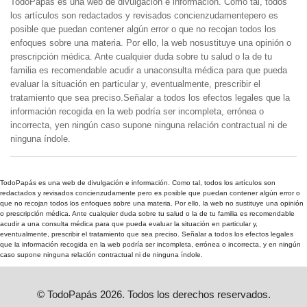
TodoPapás es una web de divulgación e información. Como tal, todos
los artículos son redactados y revisados concienzudamentepero es
posible que puedan contener algún error o que no recojan todos los
enfoques sobre una materia. Por ello, la web nosustituye una opinión o
prescripción médica. Ante cualquier duda sobre tu salud o la de tu
familia es recomendable acudir a unaconsulta médica para que pueda
evaluar la situación en particular y, eventualmente, prescribir el
tratamiento que sea preciso.Señalar a todos los efectos legales que la
información recogida en la web podría ser incompleta, errónea o
incorrecta, yen ningún caso supone ninguna relación contractual ni de
ninguna índole.
TodoPapás es una web de divulgación e información. Como tal, todos los artículos son
redactados y revisados concienzudamente pero es posible que puedan contener algún error o
que no recojan todos los enfoques sobre una materia. Por ello, la web no sustituye una opinión
o prescripción médica. Ante cualquier duda sobre tu salud o la de tu familia es recomendable
acudir a una consulta médica para que pueda evaluar la situación en particular y,
eventualmente, prescribir el tratamiento que sea preciso. Señalar a todos los efectos legales
que la información recogida en la web podría ser incompleta, errónea o incorrecta, y en ningún
caso supone ninguna relación contractual ni de ninguna índole.
© TodoPapás 2026. Todos los derechos reservados.