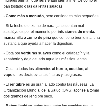
mujeres afirman que les sientan bien alimentos como el
pan tostado o las galletitas saladas.
-
Come más a menudo
, pero cantidades más pequeñas.
- Si la leche o el zumo de naranja te sientan mal
sustitúyelos por el momento por
infusiones de menta,
manzanilla o zumo de piña
que contiene bromelina, una
sustancia que ayuda a hacer la digestión.
- Opta por
verduras suaves
como el calabacín y la
zanahoria y deja de lado aquellas más flatulentas.
- Cocina todos los alimentos
al horno, cocidos, al
vapor
… es decir, evita las frituras y las grasas.
- El
jengibre
es un gran aliado contra las náuseas. La
Organización Mundial de la Salud (OMS) aconseja tomar
dos gramos de jengibre seco.
-
Beber líquidos
, sobre todo entre las comidas (agua,