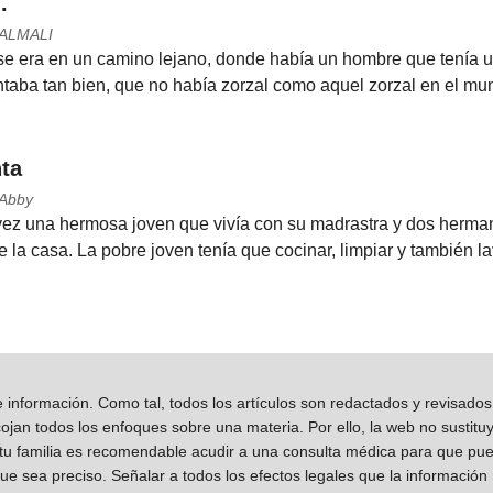
.
 ALMALI
e era en un camino lejano, donde había un hombre que tenía un z
ntaba tan bien, que no había zorzal como aquel zorzal en el mun
ta
 Abby
vez una hermosa joven que vivía con su madrastra y dos herman
e la casa. La pobre joven tenía que cocinar, limpiar y también lav
información. Como tal, todos los artículos son redactados y revisad
jan todos los enfoques sobre una materia. Por ello, la web no sustitu
 tu familia es recomendable acudir a una consulta médica para que pueda
que sea preciso. Señalar a todos los efectos legales que la información