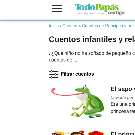
Inicio
Cuentos
Cuentos de Príncipes y pri
Fertilidad
>
>
Cuentos infantiles y re
Embarazo
. ¿Qué niño no ha soñado de pequeño co
cuentos de ...
Bebé
Filtrar cuentos
Niños
El sapo 
Enviado por
Era una pr
Padres
princesa te
Calculadoras
El prín