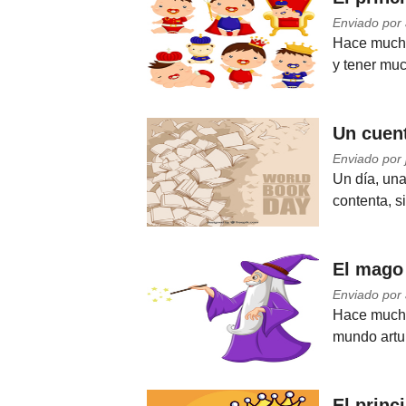
Enviado por 
Nombres
Hace mucho
y tener muc
Cuentos
Un cuen
Enviado por 
Un día, una
contenta, s
El mago
Enviado por 
Hace mucho 
mundo arturo
El princ