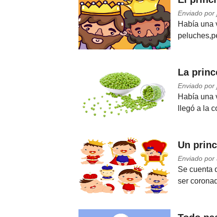
Enviado por 
Había una 
peluches,pe
La princ
Enviado por 
Había una v
llegó a la 
Un princ
Enviado por 
Se cuenta q
ser coronad