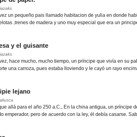
jazaks
vez un pequeño pais llamado habitacion de yulia en donde habi
lotas ,trenes de madera y uno muy especial que era un principe
esa y el guisante
jazaks
ez, hace mucho, mucho tiempo, un príncipe que vivía en su palac
corte una carroza, pues estaba lloviendo y le cayó un rayo encima
ipie lejano
aliusca
ue allá para el año 250 a.C., En la china antigua, un príncipe d
o emperador, pero de acuerdo con la ley, él debía casarse. Sabi