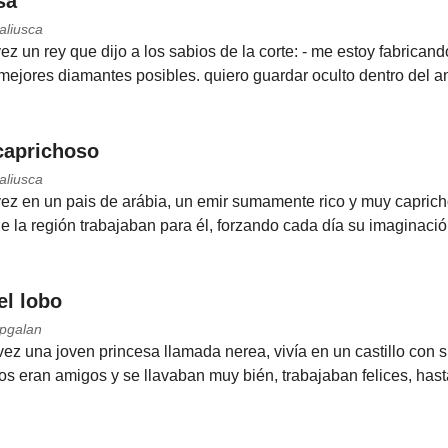
sa
aliusca
z un rey que dijo a los sabios de la corte: - me estoy fabrican
mejores diamantes posibles. quiero guardar oculto dentro del an
caprichoso
aliusca
z en un pais de arábia, un emir sumamente rico y muy capricho
e la región trabajaban para él, forzando cada día su imaginación
el lobo
 pgalan
ez una joven princesa llamada nerea, vivía en un castillo con s
dos eran amigos y se llavaban muy bién, trabajaban felices, hasta