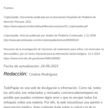
Fuentes.
Criptorquidia. Documento publicado por la Asociación Española de Pediatría de
Atención Primaria. 2011.
https://www.aeped.es/sites/default/files/documentos/03_criptorquidia.pdf
Criptorquidia. Artículo publicado por Anales de Pediatría Continuada. 1-11-2009.
http://www.apcontinuada.com/es/criptorquidia/articulo/80000524/
Resumen de la investigación de Opciones de tratamiento para niños con testículos no
descendidos, por el Centro Nacional para la información biotecnológica. 13-1-2014.
https://www.ncbi.nlm.nih.gov/books/NBK189668/
Fecha de actualización: 24-06-2021
Redacción:
Cristina Rodríguez
TodoPapás es una web de divulgación e información. Como tal, todos
los artículos son redactados y revisados concienzudamentepero es
posible que puedan contener algún error o que no recojan todos los
enfoques sobre una materia. Por ello, la web nosustituye una opinión o
prescripción médica. Ante cualquier duda sobre tu salud o la de tu