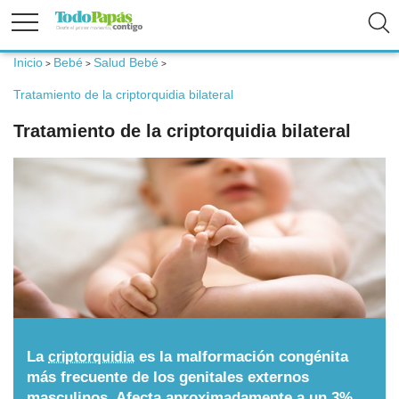
Inicio
Bebé
Salud Bebé
>
>
>
Fertilidad
Tratamiento de la criptorquidia bilateral
Tratamiento de la criptorquidia bilateral
Embarazo
Bebé
Niños
Padres
La
es la malformación congénita
criptorquidia
Calculadoras
más frecuente de los genitales externos
masculinos. Afecta aproximadamente a un 3%