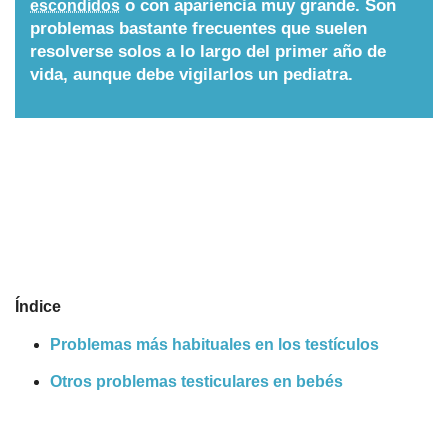
o con apariencia muy grande. Son
escondidos
problemas bastante frecuentes que suelen
Nombres
resolverse solos a lo largo del primer año de
vida, aunque debe vigilarlos un pediatra.
Cuentos
Índice
Problemas más habituales en los testículos
Otros problemas testiculares en bebés