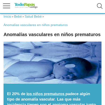
Inicio
Bebé
Salud Bebé
>
>
>
Fertilidad
Anomalías vasculares en niños prematuros
Anomalías vasculares en niños prematuros
Embarazo
Bebé
Niños
Padres
El 20% de
padece algún
los niños prematuros
Calculadoras
tipo de anomalía vascular. Las que más
incidencia tienen son el angioma vascular junto