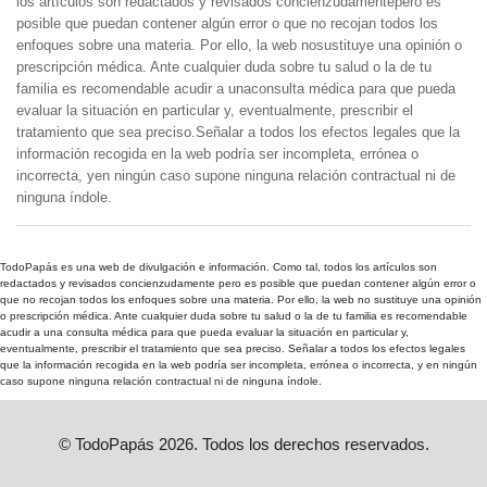
los artículos son redactados y revisados concienzudamentepero es
posible que puedan contener algún error o que no recojan todos los
enfoques sobre una materia. Por ello, la web nosustituye una opinión o
prescripción médica. Ante cualquier duda sobre tu salud o la de tu
familia es recomendable acudir a unaconsulta médica para que pueda
evaluar la situación en particular y, eventualmente, prescribir el
tratamiento que sea preciso.Señalar a todos los efectos legales que la
información recogida en la web podría ser incompleta, errónea o
incorrecta, yen ningún caso supone ninguna relación contractual ni de
ninguna índole.
TodoPapás es una web de divulgación e información. Como tal, todos los artículos son
redactados y revisados concienzudamente pero es posible que puedan contener algún error o
que no recojan todos los enfoques sobre una materia. Por ello, la web no sustituye una opinión
o prescripción médica. Ante cualquier duda sobre tu salud o la de tu familia es recomendable
acudir a una consulta médica para que pueda evaluar la situación en particular y,
eventualmente, prescribir el tratamiento que sea preciso. Señalar a todos los efectos legales
que la información recogida en la web podría ser incompleta, errónea o incorrecta, y en ningún
caso supone ninguna relación contractual ni de ninguna índole.
© TodoPapás 2026. Todos los derechos reservados.