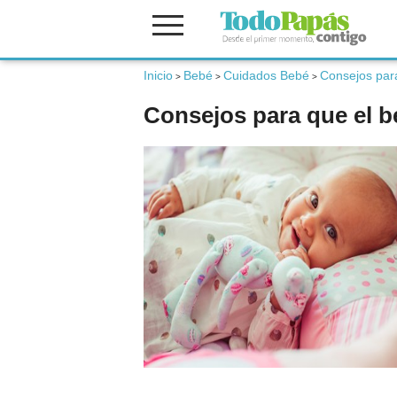
Inicio
Bebé
Cuidados Bebé
Consejos par
Fertilidad
>
>
>
Consejos para que el 
Embarazo
Bebé
Niños
Padres
Calculadoras