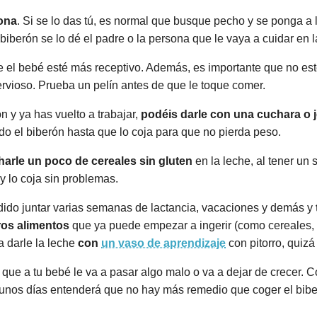
sona
. Si se lo das tú, es normal que busque pecho y se ponga a 
 biberón se lo dé el padre o la persona que le vaya a cuidar en l
 el bebé esté más receptivo. Además, es importante que no es
rvioso. Prueba un pelín antes de que le toque comer.
n y ya has vuelto a trabajar,
podéis darle con una cuchara o j
o el biberón hasta que lo coja para que no pierda peso.
arle un poco de cereales sin gluten
en la leche, al tener un 
y lo coja sin problemas.
odido juntar varias semanas de lactancia, vacaciones y demás y
ros alimentos
que ya puede empezar a ingerir (como cereales, fr
a darle la leche
con
un vaso de aprendizaje
con pitorro, quizá
s que a tu bebé le va a pasar algo malo o va a dejar de crecer.
n unos días entenderá que no hay más remedio que coger el bibe