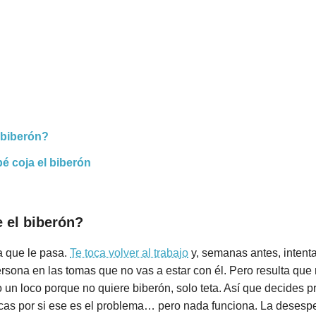
 biberón?
é coja el biberón
 el biberón?
a que le pasa.
Te toca volver al trabajo
y, semanas antes, intent
rsona en las tomas que no vas a estar con él. Pero resulta que
mo un loco porque no quiere biberón, solo teta. Así que decides pr
cas por si ese es el problema… pero nada funciona. La desespe