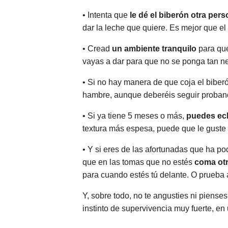
• Intenta que
le dé el biberón otra per
dar la leche que quiere. Es mejor que el
• Cread
un ambiente tranquilo
para que
vayas a dar para que no se ponga tan ne
• Si no hay manera de que coja el biberó
hambre, aunque deberéis seguir proband
• Si ya tiene 5 meses o más,
puedes ech
textura más espesa, puede que le guste 
• Y si eres de las afortunadas que ha p
que en las tomas que no estés
coma ot
para cuando estés tú delante. O prueba 
Y, sobre todo, no te angusties ni piense
instinto de supervivencia muy fuerte, e