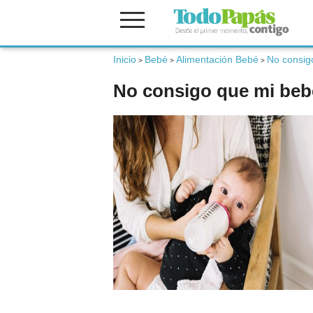
Inicio
Bebé
Alimentación Bebé
No consig
Fertilidad
>
>
>
No consigo que mi beb
Embarazo
Bebé
Niños
Padres
Calculadoras