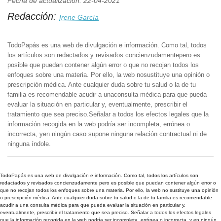
Fecha de actualización: 22-04-2021
Redacción:
Irene García
TodoPapás es una web de divulgación e información. Como tal, todos
los artículos son redactados y revisados concienzudamentepero es
posible que puedan contener algún error o que no recojan todos los
enfoques sobre una materia. Por ello, la web nosustituye una opinión o
prescripción médica. Ante cualquier duda sobre tu salud o la de tu
familia es recomendable acudir a unaconsulta médica para que pueda
evaluar la situación en particular y, eventualmente, prescribir el
tratamiento que sea preciso.Señalar a todos los efectos legales que la
información recogida en la web podría ser incompleta, errónea o
incorrecta, yen ningún caso supone ninguna relación contractual ni de
ninguna índole.
TodoPapás es una web de divulgación e información. Como tal, todos los artículos son
redactados y revisados concienzudamente pero es posible que puedan contener algún error o
que no recojan todos los enfoques sobre una materia. Por ello, la web no sustituye una opinión
o prescripción médica. Ante cualquier duda sobre tu salud o la de tu familia es recomendable
acudir a una consulta médica para que pueda evaluar la situación en particular y,
eventualmente, prescribir el tratamiento que sea preciso. Señalar a todos los efectos legales
que la información recogida en la web podría ser incompleta, errónea o incorrecta, y en ningún