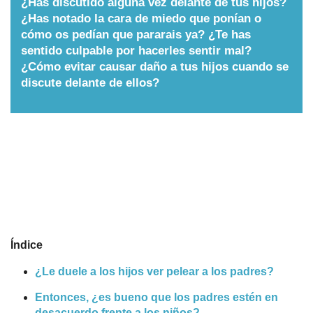
¿Has discutido alguna vez delante de tus hijos?
¿Has notado la cara de miedo que ponían o
Nombres
cómo os pedían que pararais ya? ¿Te has
sentido culpable por hacerles sentir mal?
¿Cómo evitar causar daño a tus hijos cuando se
Cuentos
discute delante de ellos?
Índice
​¿Le duele a los hijos ver pelear a los padres?
Entonces, ¿es bueno que los padres estén en
desacuerdo frente a los niños?