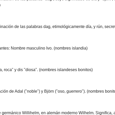
)
nación de las palabras dag, etimológicamente día, y rún, secre
iantes: Nombre masculino Ivo. (nombres islandia)
, roca" y dis "diosa". (nombres islandeses bonitos)
n de Adal ("noble") y Björn ("oso, guerrero"). (nombres bonit
germánico Willihelm, en alemán moderno Wilhelm. Significa, a