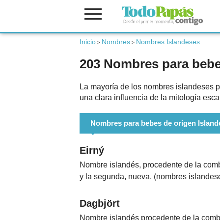
Inicio
Nombres
Nombres Islandeses
Fertilidad
>
>
203 Nombres para bebes
Embarazo
La mayoría de los nombres islandeses p
una clara influencia de la mitología es
Bebé
Nombres para bebes de origen Island
Niños
Eirný
Nombre islandés, procedente de la combi
Padres
y la segunda, nueva. (nombres islande
Dagbjört
Calculadoras
Nombre islandés procedente de la combina