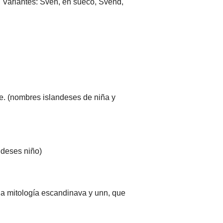
 Variantes: Sven, en sueco, Svend,
e. (nombres islandeses de niña y
ndeses niño)
la mitología escandinava y unn, que