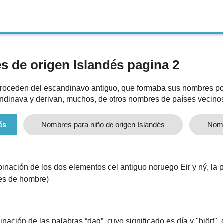
 de origen Islandés pagina 2
roceden del escandinavo antiguo, que formaba sus nombres por
candinava y derivan, muchos, de otros nombres de países vecino
és
Nombres para niño de origen Islandés
Nomb
nación de los dos elementos del antiguo noruego Eir y ný, la p
ses de hombre)
ción de las palabras “dag”, cuyo significado es día y "björt",