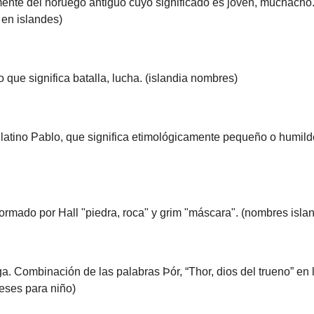
nte del noruego antiguo cuyo significado es joven, muchacho.
 en islandes)
que significa batalla, lucha. (islandia nombres)
latino Pablo, que significa etimológicamente pequeño o humild
formado por Hall "piedra, roca" y grim "máscara". (nombres isla
 Combinación de las palabras Þór, “Thor, dios del trueno” en 
eses para niño)