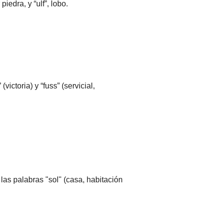
iedra, y “ulf”, lobo.
ctoria) y “fuss” (servicial,
as palabras "sol" (casa, habitación