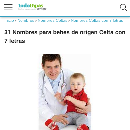
Inicio
Nombres
Nombres Celtas
Nombres Celtas con 7 letras
>
>
>
Fertilidad
31 Nombres para bebes de origen Celta con
7 letras
Embarazo
Bebé
Niños
Padres
Calculadoras