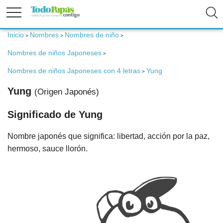
Inicio
Nombres
Nombres de niño
>
>
>
Fertilidad
Nombres de niños Japoneses
>
Nombres de niños Japoneses con 4 letras
Yung
Embarazo
>
Yung
(Origen Japonés)
Bebé
Significado de Yung
Nombre japonés que significa: libertad, acción por la paz,
Niños
hermoso, sauce llorón.
Padres
Calculadoras