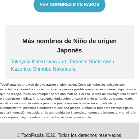
VER NOMBRES MÁS RAROS
Más nombres de Niño de origen
Japonés
Takayuki
Isamu
Iwao
Juro
Tamashi
Shota
Anzu
Kazuhiko
Shinobu
Nakamura
TodoPapás es una web de divulgación e información. Como tal, todos los artículos son
redactados y revisados concienzudamente pero es posible que puedan contener algún error o
que no recojan todos los enfoques sobre una materia. Por ello, la web no sustituye una opinión
o prescripción médica. Ante cualquier duda sobre tu salud o la de tu familia es recomendable
acudir a una consulta médica para que pueda evaluar la situación en particular y,
eventualmente, prescribir el tratamiento que sea preciso. Señalar a todos los efectos legales
que la información recogida en la web podría ser incompleta, errónea o incorrecta, y en ningún
caso supone ninguna relación contractual ni de ninguna índole.
© TodoPapás 2026. Todos los derechos reservados.