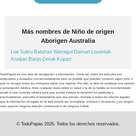
Más nombres de Niño de origen
Aborigen Australia
Lue
Sukru
Batuhan
Warragul
Dainan
Lousntak
Anatjari
Banjo
Dorak
Kuparr
TodoPapás es una web de divulgación e información. Como tal, todos los artículos son
redactados y revisados concienzudamente pero es posible que puedan contener algún error o
que no recojan todos los enfoques sobre una materia. Por ello, la web no sustituye una opinión
o prescripción médica. Ante cualquier duda sobre tu salud o la de tu familia es recomendable
acudir a una consulta médica para que pueda evaluar la situación en particular y,
eventualmente, prescribir el tratamiento que sea preciso. Señalar a todos los efectos legales
que la información recogida en la web podría ser incompleta, errónea o incorrecta, y en ningún
caso supone ninguna relación contractual ni de ninguna índole.
© TodoPapás 2026. Todos los derechos reservados.