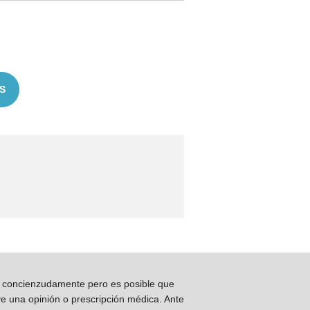
S
os concienzudamente pero es posible que
ye una opinión o prescripción médica. Ante