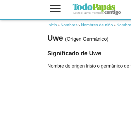
Inicio
Nombres
Nombres de niño
Nombre
Fertilidad
>
>
>
Uwe
(Origen Germánico)
Embarazo
Significado de Uwe
Bebé
Nombre de origen frisio o germánico de 
Niños
Padres
Calculadoras