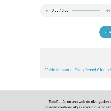
VER
Valdo
Immanuel
Stieg
Jessel
Clodio
TodoPapás es una web de divulgación e 
puedan contener algún error o que no reco